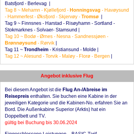
Batsfjord - Berlevag
|
Tag 8 ~ Mehamn - Kjøllefjord -
Honningsvag
- Havøysund
- Hammerfest - Øksfjord - Skjervøy -
Tromsø
|
Tag 9 ~ Finnsnes - Harstad - Risøyhamn - Sortland -
Stokmarknes - Solvaer- Stamsund
|
Tag 10 ~ Bodø - Ørnes - Nesna - Sandnessjøen -
Brønnøysund
- Rørvik
|
Tag 11 ~
Trondheim
- Kristiansund - Molde
|
Tag 12 ~ Alesund - Torvik - Maløy - Florø - Bergen
|
Angebot inklusive Flug
Bei diesem Angebot ist die
Flug An-/Abreise im
Reisepreis
enthalten. Sie buchen eine Kabine in der
jeweiligen Kategorie und die Kabinen-No. erfahren Sie an
Bord. Die Außenkabine Superior (Arktis) hat ein
Doppelbett und TV.
gültig bei Buchung bis 30.06.2024
Eingeschlossene Leistungen – BASIC-Tarif