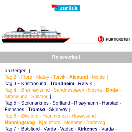
Reiseverlauf
ab Bergen
|
Tag 2 ~ Florø - Maløy - Torvik -
Alesund
- Molde
|
Tag 3 ~ Kristansund -
Trondheim
- Rørvik
|
Tag 4 ~ Brønnøysund - Sandnessjøen - Nesna -
Bodø
-
Stramsund - Solvaer
|
Tag 5 ~ Stokmarknes - Sortland - Risøyhamn - Harstad -
Finnsnes -
Tromsø
- Skjervøy
|
Tag 6 ~ Øksfjord - Hammerfest - Havøysund -
Honningsvag
- Kjøllefjord - Mehamn - Berlevag
|
Tag 7 ~ Batsfjord - Vardø - Vadsø -
Kirkenes
- Vardø -