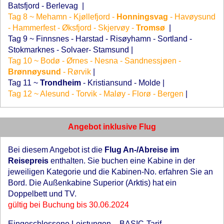
Batsfjord - Berlevag
|
Tag 8 ~ Mehamn - Kjøllefjord -
Honningsvag
- Havøysund
- Hammerfest - Øksfjord - Skjervøy -
Tromsø
|
Tag 9 ~ Finnsnes - Harstad - Risøyhamn - Sortland -
Stokmarknes - Solvaer- Stamsund
|
Tag 10 ~ Bodø - Ørnes - Nesna - Sandnessjøen -
Brønnøysund
- Rørvik
|
Tag 11 ~
Trondheim
- Kristiansund - Molde
|
Tag 12 ~ Alesund - Torvik - Maløy - Florø - Bergen
|
Angebot inklusive Flug
Bei diesem Angebot ist die
Flug An-/Abreise im
Reisepreis
enthalten. Sie buchen eine Kabine in der
jeweiligen Kategorie und die Kabinen-No. erfahren Sie an
Bord. Die Außenkabine Superior (Arktis) hat ein
Doppelbett und TV.
gültig bei Buchung bis 30.06.2024
Eingeschlossene Leistungen – BASIC-Tarif