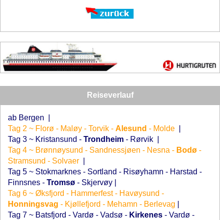
Reiseverlauf
ab Bergen
|
Tag 2 ~ Florø - Maløy - Torvik -
Alesund
- Molde
|
Tag 3 ~ Kristansund -
Trondheim
- Rørvik
|
Tag 4 ~ Brønnøysund - Sandnessjøen - Nesna -
Bodø
-
Stramsund - Solvaer
|
Tag 5 ~ Stokmarknes - Sortland - Risøyhamn - Harstad -
Finnsnes -
Tromsø
- Skjervøy
|
Tag 6 ~ Øksfjord - Hammerfest - Havøysund -
Honningsvag
- Kjøllefjord - Mehamn - Berlevag
|
Tag 7 ~ Batsfjord - Vardø - Vadsø -
Kirkenes
- Vardø -