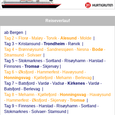
Reiseverlauf
ab Bergen
|
Tag 2 ~ Florø - Maløy - Torvik -
Alesund
- Molde
|
Tag 3 ~ Kristansund -
Trondheim
- Rørvik
|
Tag 4 ~ Brønnøysund - Sandnessjøen - Nesna -
Bodø
-
Stramsund - Solvaer
|
Tag 5 ~ Stokmarknes - Sortland - Risøyhamn - Harstad -
Finnsnes -
Tromsø
- Skjervøy
|
Tag 6 ~ Øksfjord - Hammerfest - Havøysund -
Honningsvag
- Kjøllefjord - Mehamn - Berlevag
|
Tag 7 ~ Batsfjord - Vardø - Vadsø -
Kirkenes
- Vardø -
Batsfjord - Berlevag
|
Tag 8 ~ Mehamn - Kjøllefjord -
Honningsvag
- Havøysund
- Hammerfest - Øksfjord - Skjervøy -
Tromsø
|
Tag 9 ~ Finnsnes - Harstad - Risøyhamn - Sortland -
Stokmarknes - Solvaer- Stamsund
|