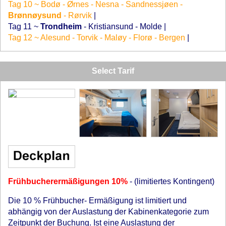
Tag 10 ~ Bodø - Ørnes - Nesna - Sandnessjøen -
Brønnøysund
- Rørvik
|
Tag 11 ~
Trondheim
- Kristiansund - Molde
|
Tag 12 ~ Alesund - Torvik - Maløy - Florø - Bergen
|
Select Tarif
Frühbucherermäßigungen 10%
- (limitiertes Kontingent)
Die 10 % Frühbucher- Ermäßigung ist limitiert und
abhängig von der Auslastung der Kabinenkategorie zum
Zeitpunkt der Buchung. Ist eine Auslastung der