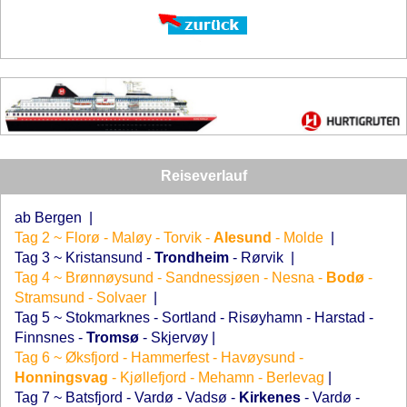
Reiseverlauf
ab Bergen
|
Tag 2 ~ Florø - Maløy - Torvik -
Alesund
- Molde
|
Tag 3 ~ Kristansund -
Trondheim
- Rørvik
|
Tag 4 ~ Brønnøysund - Sandnessjøen - Nesna -
Bodø
-
Stramsund - Solvaer
|
Tag 5 ~ Stokmarknes - Sortland - Risøyhamn - Harstad -
Finnsnes -
Tromsø
- Skjervøy
|
Tag 6 ~ Øksfjord - Hammerfest - Havøysund -
Honningsvag
- Kjøllefjord - Mehamn - Berlevag
|
Tag 7 ~ Batsfjord - Vardø - Vadsø -
Kirkenes
- Vardø -