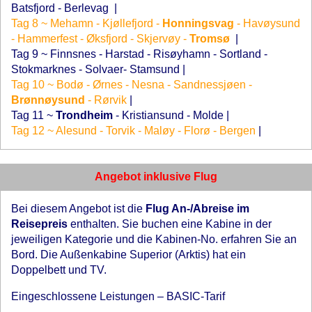
Batsfjord - Berlevag
|
Tag 8 ~ Mehamn - Kjøllefjord -
Honningsvag
- Havøysund
- Hammerfest - Øksfjord - Skjervøy -
Tromsø
|
Tag 9 ~ Finnsnes - Harstad - Risøyhamn - Sortland -
Stokmarknes - Solvaer- Stamsund
|
Tag 10 ~ Bodø - Ørnes - Nesna - Sandnessjøen -
Brønnøysund
- Rørvik
|
Tag 11 ~
Trondheim
- Kristiansund - Molde
|
Tag 12 ~ Alesund - Torvik - Maløy - Florø - Bergen
|
Angebot inklusive Flug
Bei diesem Angebot ist die
Flug An-/Abreise im
Reisepreis
enthalten. Sie buchen eine Kabine in der
jeweiligen Kategorie und die Kabinen-No. erfahren Sie an
Bord. Die Außenkabine Superior (Arktis) hat ein
Doppelbett und TV.
Eingeschlossene Leistungen – BASIC-Tarif